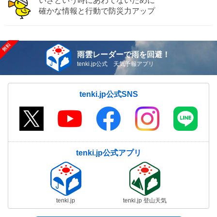
いざという時にあわてないために
確かな情報と行動で防災力アップ
雨雲レーダーで雨を回避！
tenki.jp公式 天気予報アプリ
tenki.jp公式SNS
tenki.jp公式アプリ
tenki.jp
tenki.jp 登山天気