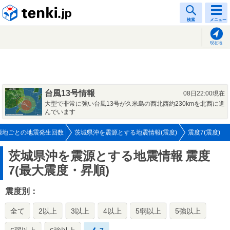
tenki.jp
検索
メニュー
現在地
台風13号情報
08日22:00現在
大型で非常に強い台風13号が久米島の西北西約230kmを北西に進
んでいます
源地ごとの地震発生回数
茨城県沖を震源とする地震情報(震度)
震度7(震度)
茨城県沖を震源とする地震情報
震度
7(最大震度・昇順)
震度別：
全て
2以上
3以上
4以上
5弱以上
5強以上