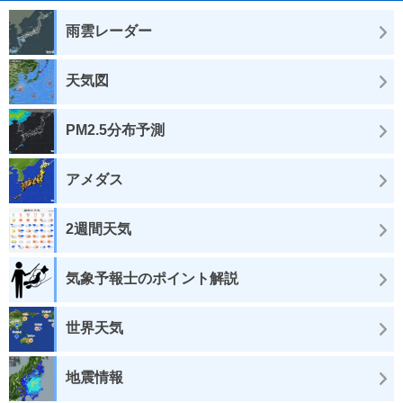
雨雲レーダー
天気図
PM2.5分布予測
アメダス
2週間天気
気象予報士のポイント解説
世界天気
地震情報