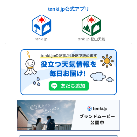
tenki.jp公式アプリ
tenki.jp
tenki.jp 登山天気