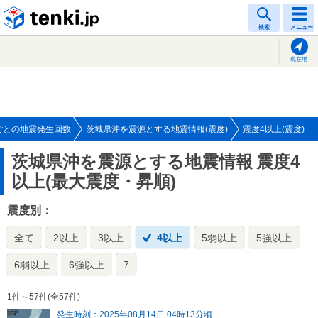
tenki.jp
検索
メニュー
現在地
ごとの地震発生回数
茨城県沖を震源とする地震情報(震度)
震度4以上(震度)
茨城県沖を震源とする地震情報
震度4
以上(最大震度・昇順)
震度別：
全て
2以上
3以上
4以上
5弱以上
5強以上
6弱以上
6強以上
7
1件～57件(全57件)
発生時刻：2025年08月14日 04時13分頃