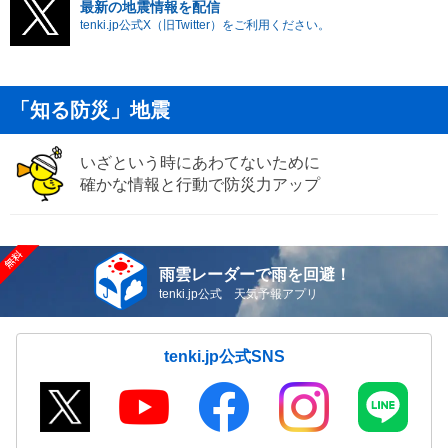
最新の地震情報を配信
tenki.jp公式X（旧Twitter）をご利用ください。
「知る防災」地震
いざという時にあわてないために
確かな情報と行動で防災力アップ
雨雲レーダーで雨を回避！
tenki.jp公式 天気予報アプリ
tenki.jp公式SNS