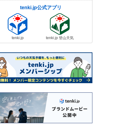
tenki.jp公式アプリ
tenki.jp
tenki.jp 登山天気