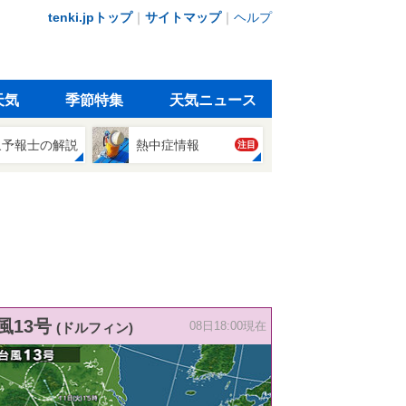
tenki.jpトップ
｜
サイトマップ
｜
ヘルプ
天気
季節特集
天気ニュース
象予報士の解説
熱中症情報
注目
風13号
(ドルフィン)
08日18:00現在