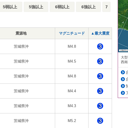
5弱以上
5強以上
6弱以上
6強以上
7
震源地
マグニチュード
▲最大震度
茨城県沖
M4.8
大型
茨城県沖
M4.5
西南
茨城県沖
M4.8
茨城県沖
M4.4
茨城県沖
M4.3
茨城県沖
M5.2