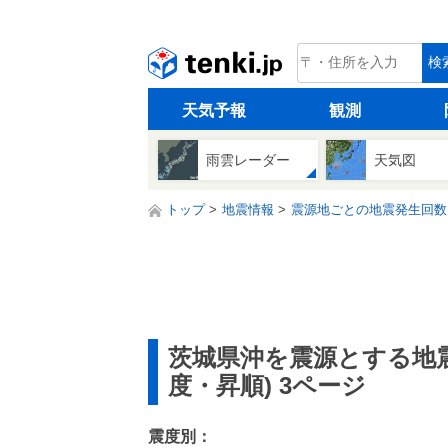
tenki.jp
検
天気予報
観測
雨雲レーダー
天気図
トップ
地震情報
震源地ごとの地震発生回数
茨城県沖を震源とする地
度・昇順) 3ページ
震度別：