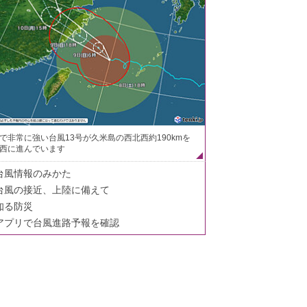
で非常に強い台風13号が久米島の西北西約190kmを
西に進んでいます
台風情報のみかた
台風の接近、上陸に備えて
知る防災
アプリで台風進路予報を確認