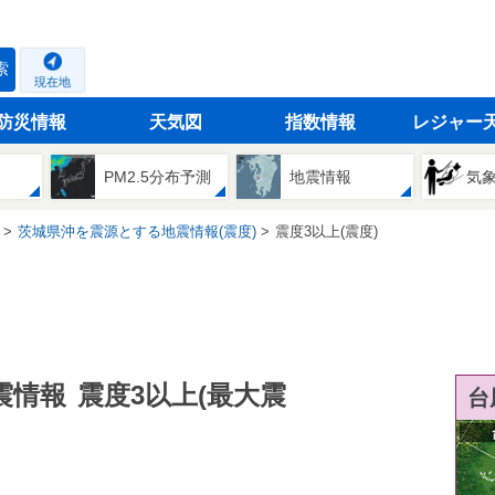
索
現在地
防災情報
天気図
指数情報
レジャー
PM2.5分布予測
地震情報
気
茨城県沖を震源とする地震情報(震度)
震度3以上(震度)
震情報
震度3以上(最大震
台