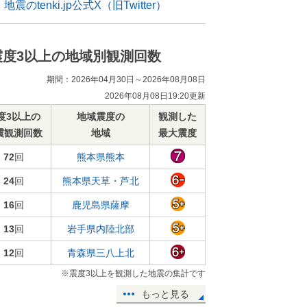
地震のtenki.jp公式X（旧Twitter）
震度3以上の地域別観測回数
期間：2026年04月30日～2026年08月08日
2026年08月08日19:20更新
度3以上の
地域震度の
観測した
震観測回数
地域
最大震度
72
回
熊本県熊本
24
回
熊本県天草・芦北
16
回
鹿児島県薩摩
13
回
岩手県内陸北部
12
回
青森県三八上北
※震度3以上を観測した地震の集計です
もっと見る