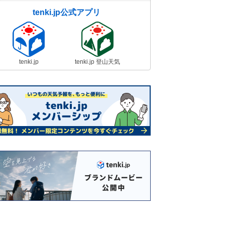
tenki.jp公式アプリ
tenki.jp
tenki.jp 登山天気