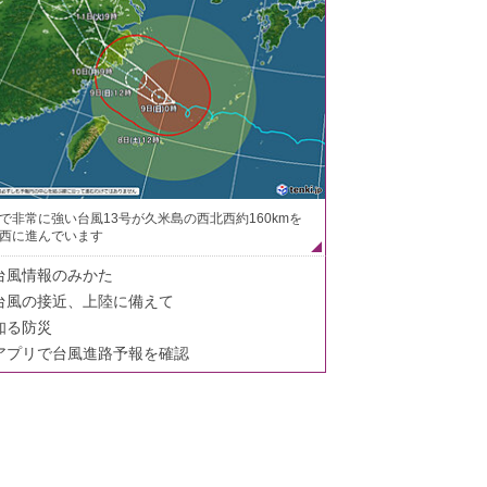
で非常に強い台風13号が久米島の西北西約160kmを
西に進んでいます
台風情報のみかた
台風の接近、上陸に備えて
知る防災
アプリで台風進路予報を確認