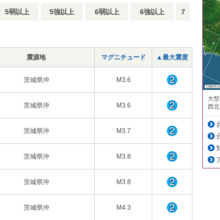
5弱以上
5強以上
6弱以上
6強以上
7
震源地
マグニチュード
▲最大震度
茨城県沖
M3.6
大型
茨城県沖
M3.6
西北
茨城県沖
M3.7
茨城県沖
M3.8
茨城県沖
M3.8
茨城県沖
M4.3