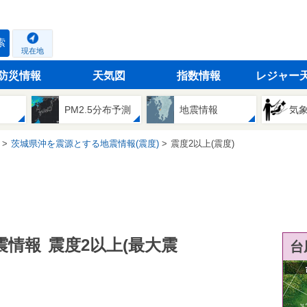
索
現在地
防災情報
天気図
指数情報
レジャー
PM2.5分布予測
地震情報
気
茨城県沖を震源とする地震情報(震度)
震度2以上(震度)
震情報
震度2以上(最大震
台