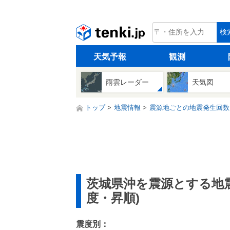
tenki.jp
検
天気予報
観測
雨雲レーダー
天気図
トップ
地震情報
震源地ごとの地震発生回数
茨城県沖を震源とする地
度・昇順)
震度別：