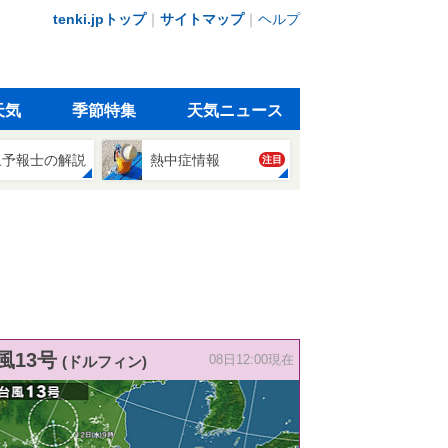
tenki.jpトップ
｜
サイトマップ
｜
ヘルプ
天気
季節特集
天気ニュース
象予報士の解説
熱中症情報
注目
風13号
(ドルフィン)
08日12:00現在