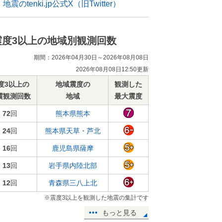
地震のtenki.jp公式X（旧Twitter）
震度3以上の地域別観測回数
期間：2026年04月30日～2026年08月08日
2026年08月08日12:50更新
度3以上の
地域震度の
観測した
震観測回数
地域
最大震度
72
回
熊本県熊本
24
回
熊本県天草・芦北
16
回
鹿児島県薩摩
13
回
岩手県内陸北部
12
回
青森県三八上北
※震度3以上を観測した地震の集計です
もっと見る