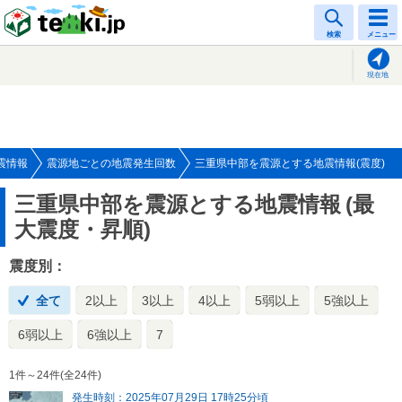
tenki.jp
検索
メニュー
現在地
震情報
震源地ごとの地震発生回数
三重県中部を震源とする地震情報(震度)
三重県中部を震源とする地震情報
(最
大震度・昇順)
震度別：
全て
2以上
3以上
4以上
5弱以上
5強以上
6弱以上
6強以上
7
1件～24件(全24件)
発生時刻：2025年07月29日 17時25分頃