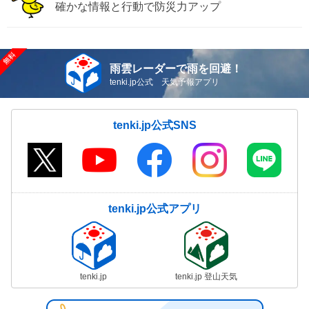
確かな情報と行動で防災力アップ
雨雲レーダーで雨を回避！
tenki.jp公式 天気予報アプリ
tenki.jp公式SNS
tenki.jp公式アプリ
tenki.jp
tenki.jp 登山天気