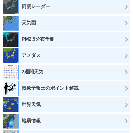
雨雲レーダー
天気図
PM2.5分布予測
アメダス
2週間天気
気象予報士のポイント解説
世界天気
地震情報