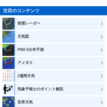
注目のコンテンツ
雨雲レーダー
天気図
PM2.5分布予測
アメダス
2週間天気
気象予報士のポイント解説
世界天気