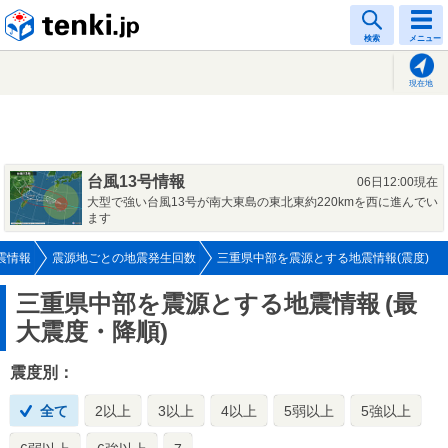
tenki.jp
検索
メニュー
現在地
台風13号情報
06日12:00現在
大型で強い台風13号が南大東島の東北東約220kmを西に進んでい
ます
震情報
震源地ごとの地震発生回数
三重県中部を震源とする地震情報(震度)
三重県中部を震源とする地震情報
(最
大震度・降順)
震度別：
全て
2以上
3以上
4以上
5弱以上
5強以上