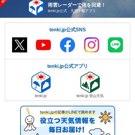
雨雲レーダーで雨を回避！
tenki.jp公式 天気予報アプリ
tenki.jp公式SNS
tenki.jp公式アプリ
tenki.jp
tenki.jp 登山天気