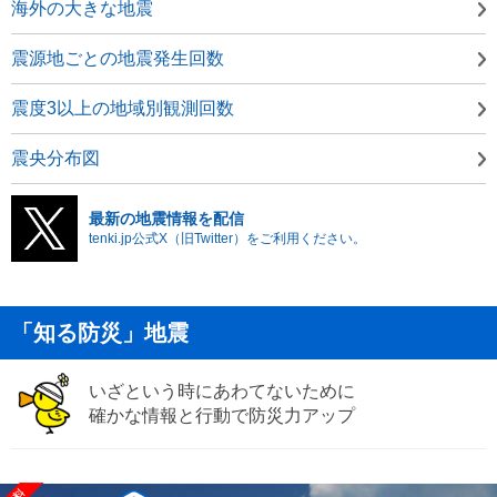
海外の大きな地震
震源地ごとの地震発生回数
震度3以上の地域別観測回数
震央分布図
最新の地震情報を配信
tenki.jp公式X（旧Twitter）をご利用ください。
「知る防災」地震
いざという時にあわてないために
確かな情報と行動で防災力アップ