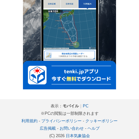
表示：
モバイル
｜
PC
※PCの閲覧は一部制限されます
利用規約
-
プライバシーポリシー
-
クッキーポリシー
広告掲載
-
お問い合わせ
-
ヘルプ
(C) 2026
日本気象協会