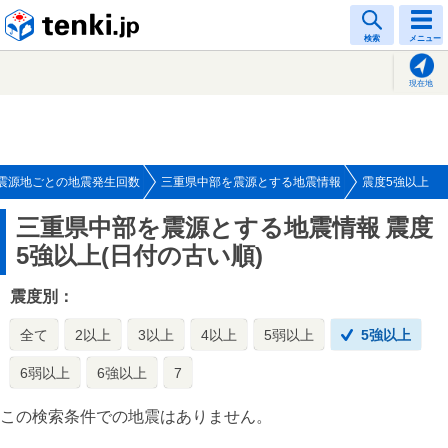
tenki.jp
検索
メニュー
現在地
震源地ごとの地震発生回数
三重県中部を震源とする地震情報
震度5強以上
三重県中部を震源とする地震情報
震度
5強以上(日付の古い順)
震度別：
全て
2以上
3以上
4以上
5弱以上
5強以上
6弱以上
6強以上
7
この検索条件での地震はありません。