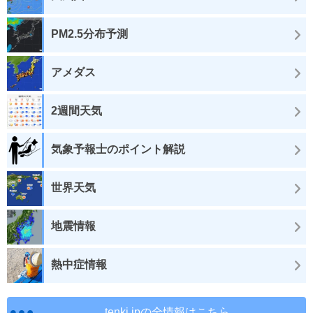
PM2.5分布予測
アメダス
2週間天気
気象予報士のポイント解説
世界天気
地震情報
熱中症情報
tenki.jpの全情報はこちら