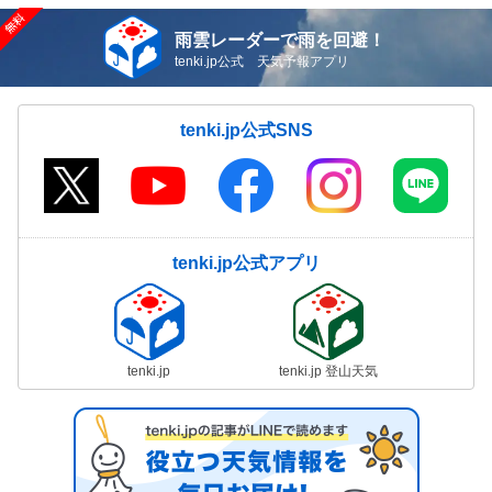
雨雲レーダーで雨を回避！
tenki.jp公式 天気予報アプリ
tenki.jp公式SNS
tenki.jp公式アプリ
tenki.jp
tenki.jp 登山天気