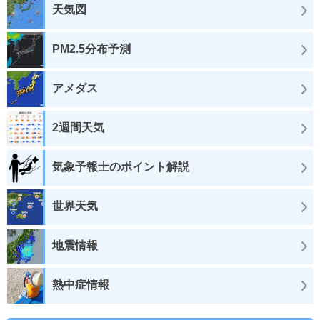
天気図
PM2.5分布予測
アメダス
2週間天気
気象予報士のポイント解説
世界天気
地震情報
熱中症情報