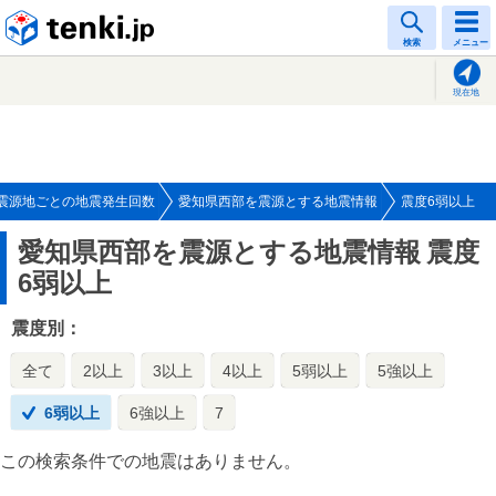
tenki.jp
検索
メニュー
現在地
震源地ごとの地震発生回数
愛知県西部を震源とする地震情報
震度6弱以上
愛知県西部を震源とする地震情報
震度
6弱以上
震度別：
全て
2以上
3以上
4以上
5弱以上
5強以上
6弱以上
6強以上
7
この検索条件での地震はありません。