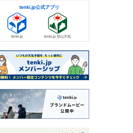
tenki.jp公式アプリ
tenki.jp
tenki.jp 登山天気