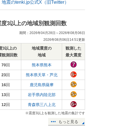
地震のtenki.jp公式X（旧Twitter）
震度3以上の地域別観測回数
期間：2026年04月28日～2026年08月06日
2026年08月06日14:51更新
度3以上の
地域震度の
観測した
震観測回数
地域
最大震度
70
回
熊本県熊本
23
回
熊本県天草・芦北
16
回
鹿児島県薩摩
13
回
岩手県内陸北部
12
回
青森県三八上北
※震度3以上を観測した地震の集計です
もっと見る