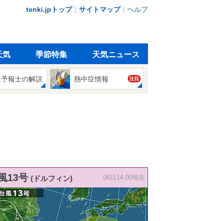
tenki.jpトップ
｜
サイトマップ
｜
ヘルプ
天気
季節特集
天気ニュース
象予報士の解説
熱中症情報
注目
風13号
(ドルフィン)
06日14:00現在