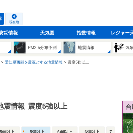
索
現在地
防災情報
天気図
指数情報
レジャー
PM2.5分布予測
地震情報
気
愛知県西部を震源とする地震情報
震度5強以上
地震情報
震度5強以上
台
5弱以上
5強以上
6弱以上
6強以上
7