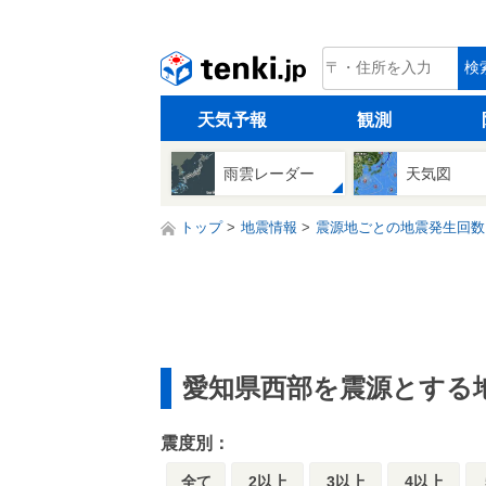
tenki.jp
検
天気予報
観測
雨雲レーダー
天気図
トップ
地震情報
震源地ごとの地震発生回数
愛知県西部を震源とする
震度別：
全て
2以上
3以上
4以上