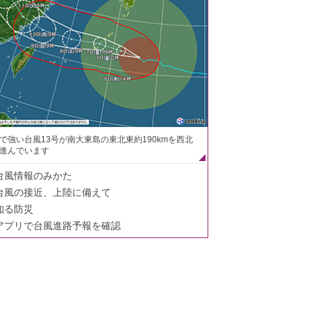
で強い台風13号が南大東島の東北東約190kmを西北
進んでいます
台風情報のみかた
台風の接近、上陸に備えて
知る防災
アプリで台風進路予報を確認