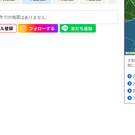
件での地震はありません。
大型
西に