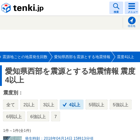
tenki.jp
検索
メニュー
現在地
震源地ごとの地震発生回数
愛知県西部を震源とする地震情報
震度4以上
愛知県西部を震源とする地震情報
震度
4以上
震度別：
全て
2以上
3以上
4以上
5弱以上
5強以上
6弱以上
6強以上
7
1件～1件(全1件)
発生時刻：2018年04月14日 15時13分頃