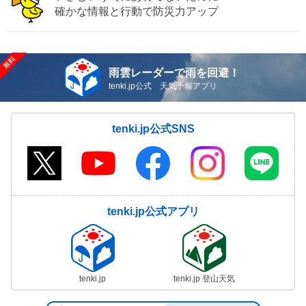
確かな情報と行動で防災力アップ
雨雲レーダーで雨を回避！
tenki.jp公式 天気予報アプリ
tenki.jp公式SNS
tenki.jp公式アプリ
tenki.jp
tenki.jp 登山天気