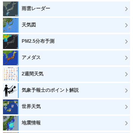
雨雲レーダー
天気図
PM2.5分布予測
アメダス
2週間天気
気象予報士のポイント解説
世界天気
地震情報