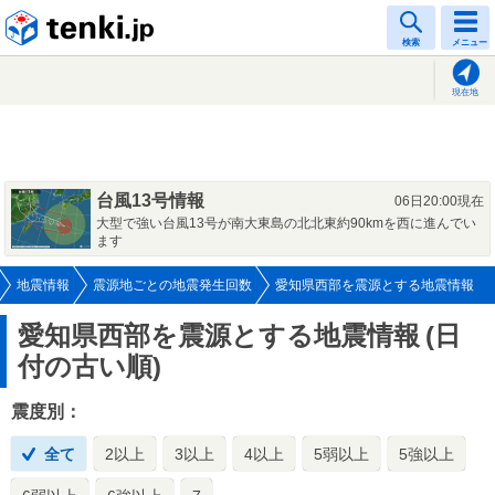
tenki.jp
検索
メニュー
現在地
台風13号情報
06日20:00現在
大型で強い台風13号が南大東島の北北東約90kmを西に進んでい
ます
地震情報
震源地ごとの地震発生回数
愛知県西部を震源とする地震情報
愛知県西部を震源とする地震情報
(日
付の古い順)
震度別：
全て
2以上
3以上
4以上
5弱以上
5強以上