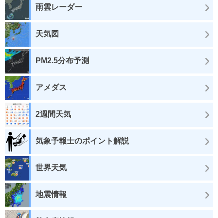
雨雲レーダー
天気図
PM2.5分布予測
アメダス
2週間天気
気象予報士のポイント解説
世界天気
地震情報