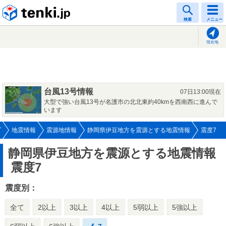
tenki.jp
検索
メニュー
現在地
台風13号情報
07日13:00現在
大型で強い台風13号が名護市の北北東約40kmを西南西に進んで
います
プ
地震情報
震源地情報
静岡県伊豆地方を震源とする地震情報
震度7
静岡県伊豆地方を震源とする地震情報
震度7
震度別：
全て
2以上
3以上
4以上
5弱以上
5強以上