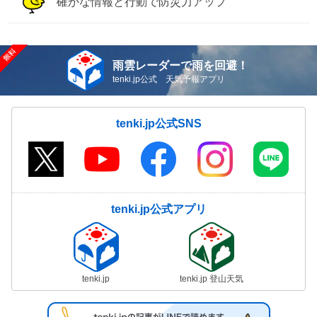
確かな情報と行動で防災力アップ
雨雲レーダーで雨を回避！
tenki.jp公式 天気予報アプリ
tenki.jp公式SNS
tenki.jp公式アプリ
tenki.jp
tenki.jp 登山天気