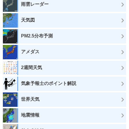
雨雲レーダー
天気図
PM2.5分布予測
アメダス
2週間天気
気象予報士のポイント解説
世界天気
地震情報