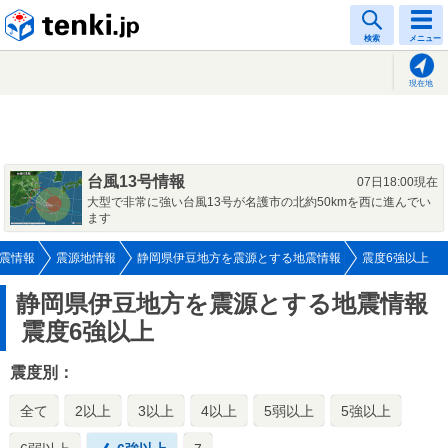
tenki.jp
検索
メニュー
現在地
台風13号情報
07日18:00現在
大型で非常に強い台風13号が名護市の北約50kmを西に進んでい
ます
震情報
震源地情報
静岡県伊豆地方を震源とする地震情報
震度6強以上
静岡県伊豆地方を震源とする地震情報
震度6強以上
震度別：
全て
2以上
3以上
4以上
5弱以上
5強以上