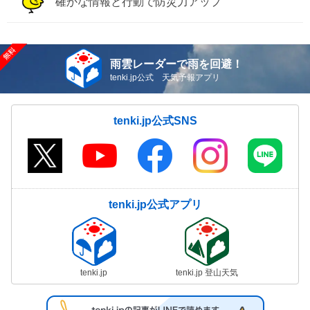
確かな情報と行動で防災力アップ
雨雲レーダーで雨を回避！
tenki.jp公式 天気予報アプリ
tenki.jp公式SNS
tenki.jp公式アプリ
tenki.jp
tenki.jp 登山天気