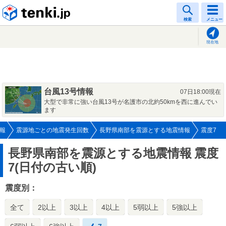
tenki.jp
検索
メニュー
現在地
台風13号情報
07日18:00現在
大型で非常に強い台風13号が名護市の北約50kmを西に進んでい
ます
報
震源地ごとの地震発生回数
長野県南部を震源とする地震情報
震度7
長野県南部を震源とする地震情報
震度
7(日付の古い順)
震度別：
全て
2以上
3以上
4以上
5弱以上
5強以上