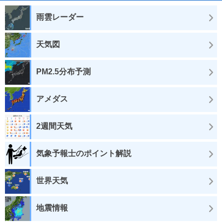
雨雲レーダー
天気図
PM2.5分布予測
アメダス
2週間天気
気象予報士のポイント解説
世界天気
地震情報