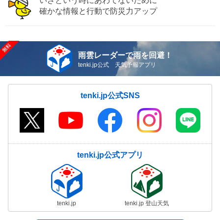
いざという時にあわてないために
確かな情報と行動で防災力アップ
雨雲レーダーで雨を回避！
tenki.jp公式 天気予報アプリ
tenki.jp公式SNS
tenki.jp公式アプリ
tenki.jp
tenki.jp 登山天気