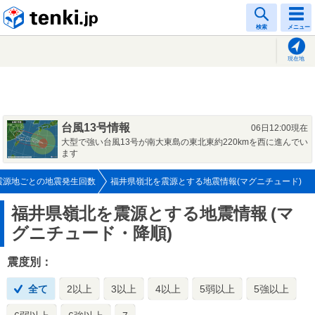
tenki.jp
検索
メニュー
現在地
台風13号情報
06日12:00現在
大型で強い台風13号が南大東島の東北東約220kmを西に進んでい
ます
震源地ごとの地震発生回数
福井県嶺北を震源とする地震情報(マグニチュード)
福井県嶺北を震源とする地震情報
(マ
グニチュード・降順)
震度別：
全て
2以上
3以上
4以上
5弱以上
5強以上