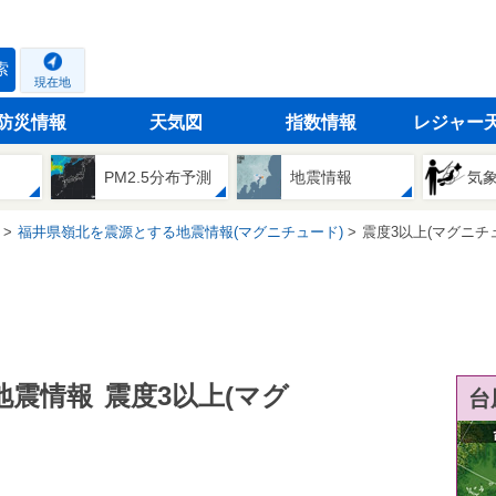
索
現在地
防災情報
天気図
指数情報
レジャー
PM2.5分布予測
地震情報
気
福井県嶺北を震源とする地震情報(マグニチュード)
震度3以上(マグニチ
地震情報
震度3以上(マグ
台