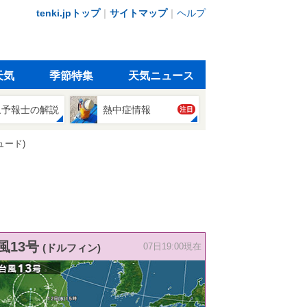
tenki.jpトップ
｜
サイトマップ
｜
ヘルプ
天気
季節特集
天気ニュース
象予報士の解説
熱中症情報
注目
ュード)
風13号
(ドルフィン)
07日19:00現在