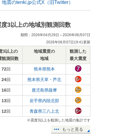
地震のtenki.jp公式X（旧Twitter）
震度3以上の地域別観測回数
期間：2026年04月29日～2026年08月07日
2026年08月07日19:41更新
度3以上の
地域震度の
観測した
震観測回数
地域
最大震度
72
回
熊本県熊本
24
回
熊本県天草・芦北
16
回
鹿児島県薩摩
13
回
岩手県内陸北部
12
回
青森県三八上北
※震度3以上を観測した地震の集計です
もっと見る