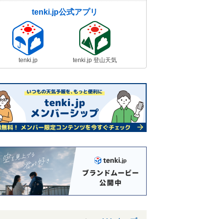
tenki.jp公式アプリ
tenki.jp
tenki.jp 登山天気