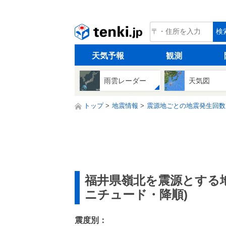
tenki.jp
検
天気予報
観測
雨雲レーダー
天気図
トップ
地震情報
震源地ごとの地震発生回数
福井県嶺北を震源とする
ニチュード・降順)
震度別：