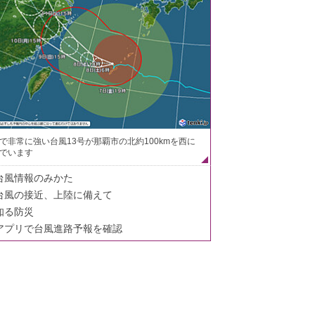
で非常に強い台風13号が那覇市の北約100kmを西に
でいます
台風情報のみかた
台風の接近、上陸に備えて
知る防災
アプリで台風進路予報を確認