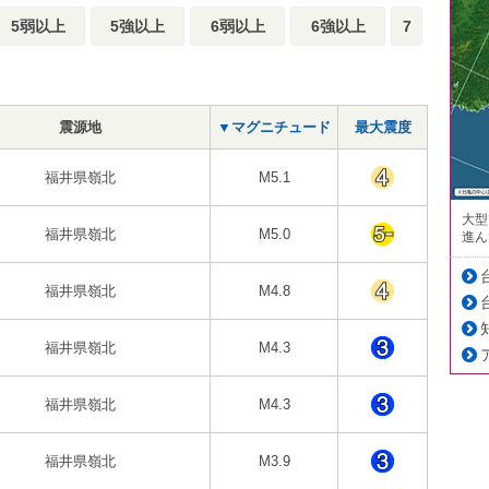
5弱以上
5強以上
6弱以上
6強以上
7
震源地
▼マグニチュード
最大震度
福井県嶺北
M5.1
大型
福井県嶺北
M5.0
進ん
福井県嶺北
M4.8
福井県嶺北
M4.3
福井県嶺北
M4.3
福井県嶺北
M3.9