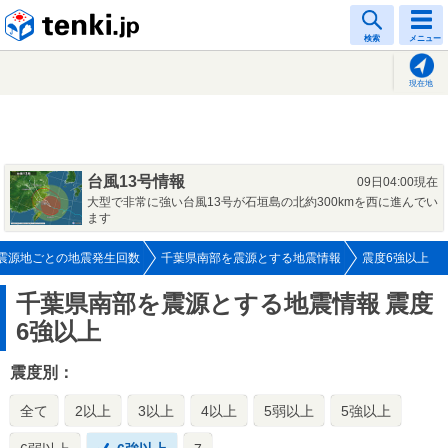
tenki.jp
検索
メニュー
現在地
台風13号情報
09日04:00現在
大型で非常に強い台風13号が石垣島の北約300kmを西に進んでい
ます
震源地ごとの地震発生回数
千葉県南部を震源とする地震情報
震度6強以上
千葉県南部を震源とする地震情報
震度
6強以上
震度別：
全て
2以上
3以上
4以上
5弱以上
5強以上