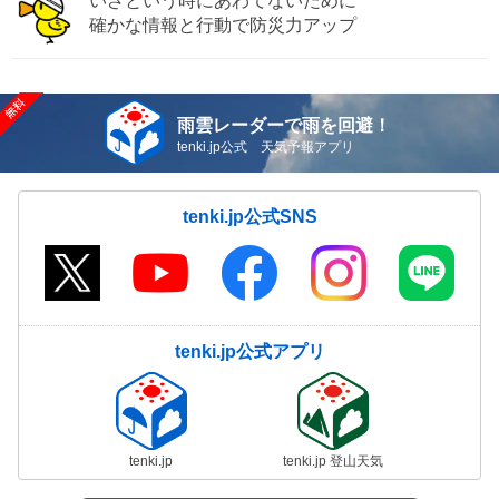
いざという時にあわてないために
確かな情報と行動で防災力アップ
雨雲レーダーで雨を回避！
tenki.jp公式 天気予報アプリ
tenki.jp公式SNS
tenki.jp公式アプリ
tenki.jp
tenki.jp 登山天気