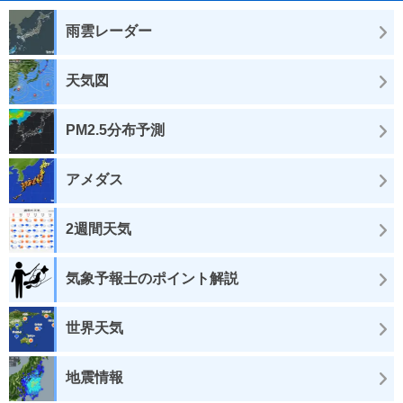
雨雲レーダー
天気図
PM2.5分布予測
アメダス
2週間天気
気象予報士のポイント解説
世界天気
地震情報