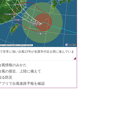
で非常に強い台風13号が名護市付近を西に進んでいま
台風情報のみかた
台風の接近、上陸に備えて
知る防災
アプリで台風進路予報を確認