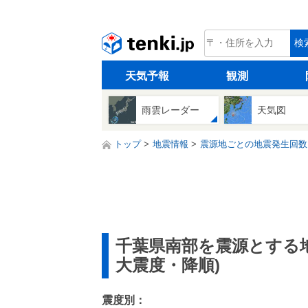
tenki.jp
検
天気予報
観測
雨雲レーダー
天気図
トップ
地震情報
震源地ごとの地震発生回数
千葉県南部を震源とする
大震度・降順)
震度別：