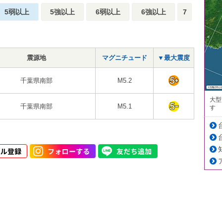
5弱以上
5強以上
6弱以上
6強以上
7
震源地
マグニチュード
▼最大震度
千葉県南部
M5.2
大型
千葉県南部
M5.1
す