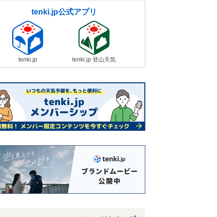
tenki.jp公式アプリ
tenki.jp
tenki.jp 登山天気