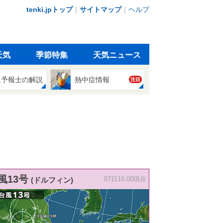
tenki.jpトップ
｜
サイトマップ
｜
ヘルプ
天気
季節特集
天気ニュース
象予報士の解説
熱中症情報
注目
風13号
(ドルフィン)
07日16:00現在