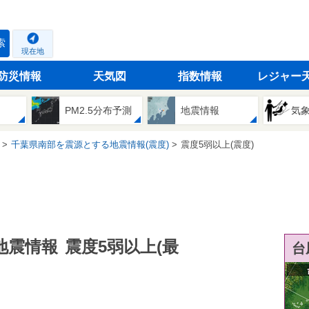
索
現在地
防災情報
天気図
指数情報
レジャー
PM2.5分布予測
地震情報
気
千葉県南部を震源とする地震情報(震度)
震度5弱以上(震度)
地震情報
震度5弱以上(最
台