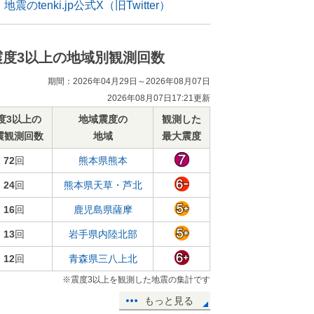
地震のtenki.jp公式X（旧Twitter）
震度3以上の地域別観測回数
期間：2026年04月29日～2026年08月07日
2026年08月07日17:21更新
度3以上の
地域震度の
観測した
震観測回数
地域
最大震度
72
回
熊本県熊本
24
回
熊本県天草・芦北
16
回
鹿児島県薩摩
13
回
岩手県内陸北部
12
回
青森県三八上北
※震度3以上を観測した地震の集計です
もっと見る