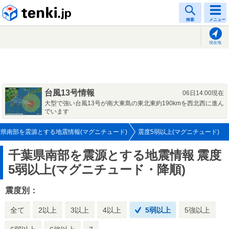
tenki.jp
検索
メニュー
現在地
台風13号情報
06日14:00現在
大型で強い台風13号が南大東島の東北東約190kmを西北西に進ん
でいます
県南部を震源とする地震情報(マグニチュード)
震度5弱以上(マグニチュード)
千葉県南部を震源とする地震情報
震度
5弱以上(マグニチュード・降順)
震度別：
全て
2以上
3以上
4以上
5弱以上
5強以上