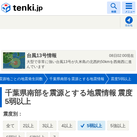
tenki.jp
検索
メニュー
現在地
台風13号情報
08日02:00現在
大型で非常に強い台風13号が久米島の北西約50kmを西南西に進
んでいます
震源地ごとの地震発生回数
千葉県南部を震源とする地震情報
震度5弱以上
千葉県南部を震源とする地震情報
震度
5弱以上
震度別：
全て
2以上
3以上
4以上
5弱以上
5強以上