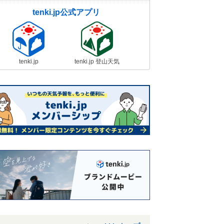
tenki.jp公式アプリ
tenki.jp
tenki.jp 登山天気