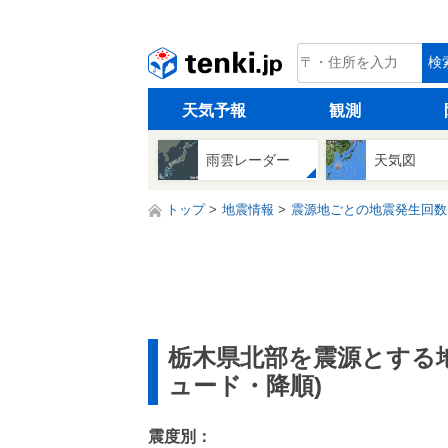
tenki.jp
検
天気予報
観測
雨雲レーダー
天気図
トップ
地震情報
震源地ごとの地震発生回数
栃木県北部を震源とする
ュード・降順)
震度別：