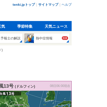
tenki.jpトップ
｜
サイトマップ
｜
ヘルプ
天気
季節特集
天気ニュース
象予報士の解説
熱中症情報
注目
)
風13号
(ドルフィン)
08日06:00現在