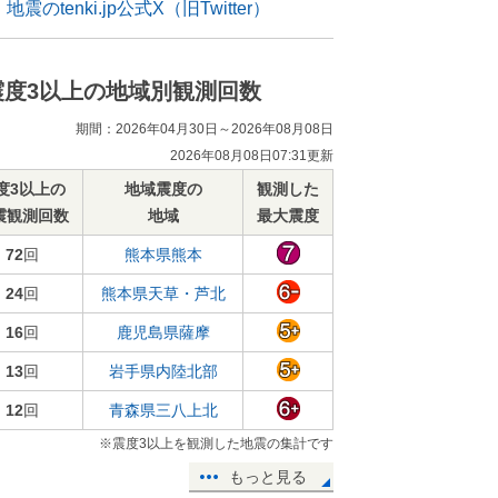
地震のtenki.jp公式X（旧Twitter）
震度3以上の地域別観測回数
期間：2026年04月30日～2026年08月08日
2026年08月08日07:31更新
度3以上の
地域震度の
観測した
震観測回数
地域
最大震度
72
回
熊本県熊本
24
回
熊本県天草・芦北
16
回
鹿児島県薩摩
13
回
岩手県内陸北部
12
回
青森県三八上北
※震度3以上を観測した地震の集計です
もっと見る