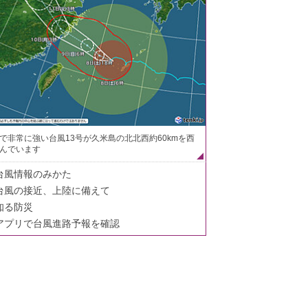
で非常に強い台風13号が久米島の北北西約60kmを西
んでいます
台風情報のみかた
台風の接近、上陸に備えて
知る防災
アプリで台風進路予報を確認