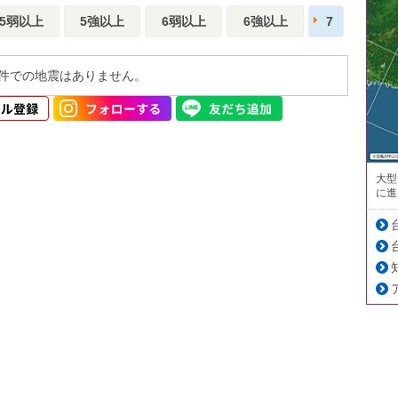
5弱以上
5強以上
6弱以上
6強以上
7
件での地震はありません。
大型
に進