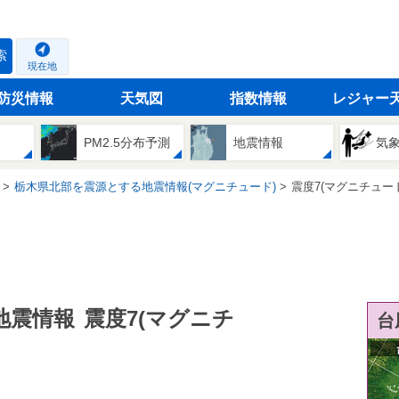
索
現在地
防災情報
天気図
指数情報
レジャー
PM2.5分布予測
地震情報
気
栃木県北部を震源とする地震情報(マグニチュード)
震度7(マグニチュード
地震情報
震度7(マグニチ
台