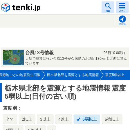
tenki.jp
検索
メニュー
現在地
台風13号情報
08日10:00現在
大型で非常に強い台風13号が久米島の北西約130kmを北西に進ん
でいます
震源地ごとの地震発生回数
栃木県北部を震源とする地震情報
震度5弱以上
栃木県北部を震源とする地震情報
震度
5弱以上(日付の古い順)
震度別：
全て
2以上
3以上
4以上
5弱以上
5強以上