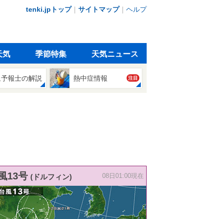
tenki.jpトップ
｜
サイトマップ
｜
ヘルプ
天気
季節特集
天気ニュース
象予報士の解説
熱中症情報
注目
風13号
(ドルフィン)
08日01:00現在