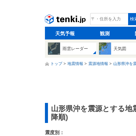
tenki.jp
検
天気予報
観測
雨雲レーダー
天気図
トップ
地震情報
震源地情報
山形県沖を震
山形県沖を震源とする地
降順)
震度別：