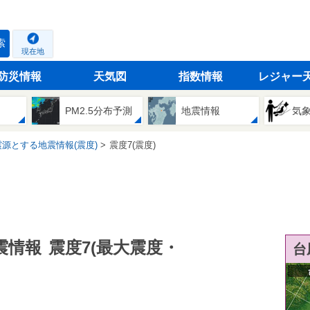
索
現在地
防災情報
天気図
指数情報
レジャー
PM2.5分布予測
地震情報
気
源とする地震情報(震度)
震度7(震度)
震情報
震度7(最大震度・
台