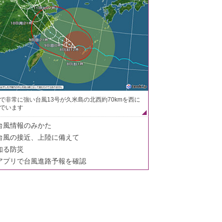
で非常に強い台風13号が久米島の北西約70kmを西に
でいます
台風情報のみかた
台風の接近、上陸に備えて
知る防災
アプリで台風進路予報を確認