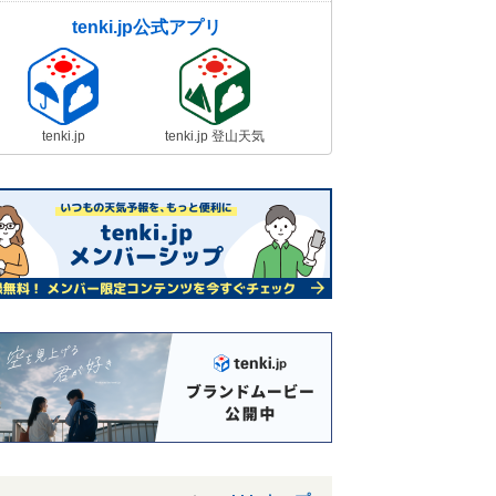
tenki.jp公式アプリ
tenki.jp
tenki.jp 登山天気