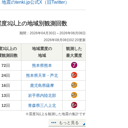
地震のtenki.jp公式X（旧Twitter）
震度3以上の地域別観測回数
期間：2026年04月30日～2026年08月08日
2026年08月08日02:20更新
度3以上の
地域震度の
観測した
震観測回数
地域
最大震度
72
回
熊本県熊本
24
回
熊本県天草・芦北
16
回
鹿児島県薩摩
13
回
岩手県内陸北部
12
回
青森県三八上北
※震度3以上を観測した地震の集計です
もっと見る