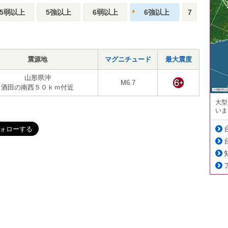
5弱以上
5強以上
6弱以上
6強以上
7
震源地
マグニチュード
最大震度
山形県沖
M6.7
酒田の南西５０ｋｍ付近
大型
いま