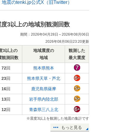
地震のtenki.jp公式X（旧Twitter）
震度3以上の地域別観測回数
期間：2026年04月28日～2026年08月06日
2026年08月06日23:20更新
度3以上の
地域震度の
観測した
震観測回数
地域
最大震度
72
回
熊本県熊本
23
回
熊本県天草・芦北
16
回
鹿児島県薩摩
13
回
岩手県内陸北部
12
回
青森県三八上北
※震度3以上を観測した地震の集計です
もっと見る