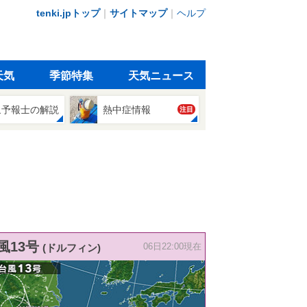
tenki.jpトップ
｜
サイトマップ
｜
ヘルプ
天気
季節特集
天気ニュース
象予報士の解説
熱中症情報
注目
風13号
(ドルフィン)
06日22:00現在