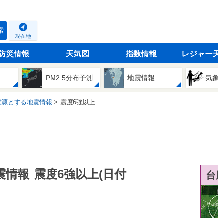
索
現在地
防災情報
天気図
指数情報
レジャー
PM2.5分布予測
地震情報
気
震源とする地震情報
震度6強以上
震情報
震度6強以上(日付
台