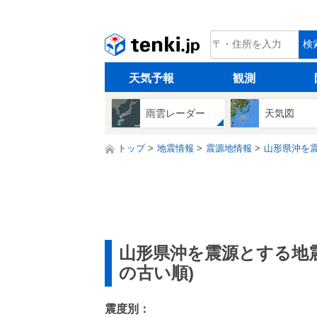
tenki.jp
検
天気予報
観測
雨雲レーダー
天気図
トップ
地震情報
震源地情報
山形県沖を
山形県沖を震源とする地
の古い順)
震度別：