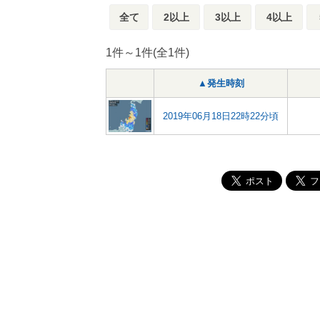
全て
2以上
3以上
4以上
1件～1件(全1件)
▲発生時刻
2019年06月18日22時22分頃