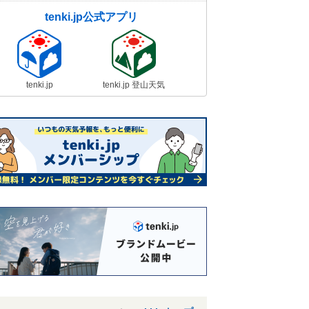
tenki.jp公式アプリ
tenki.jp
tenki.jp 登山天気