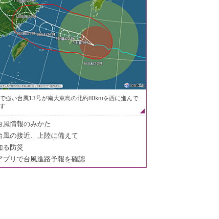
で強い台風13号が南大東島の北約80kmを西に進んで
す
台風情報のみかた
台風の接近、上陸に備えて
知る防災
アプリで台風進路予報を確認