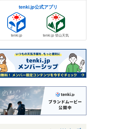
tenki.jp公式アプリ
tenki.jp
tenki.jp 登山天気