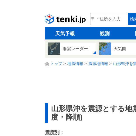
tenki.jp
検
天気予報
観測
雨雲レーダー
天気図
トップ
地震情報
震源地情報
山形県沖を震
山形県沖を震源とする地
度・降順)
震度別：