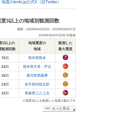
地震のtenki.jp公式X（旧Twitter）
震度3以上の地域別観測回数
期間：2026年04月29日～2026年08月07日
2026年08月07日00:30更新
度3以上の
地域震度の
観測した
震観測回数
地域
最大震度
72
回
熊本県熊本
23
回
熊本県天草・芦北
16
回
鹿児島県薩摩
13
回
岩手県内陸北部
12
回
青森県三八上北
※震度3以上を観測した地震の集計です
もっと見る