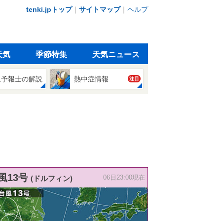
tenki.jpトップ
｜
サイトマップ
｜
ヘルプ
天気
季節特集
天気ニュース
象予報士の解説
熱中症情報
注目
風13号
(ドルフィン)
06日23:00現在