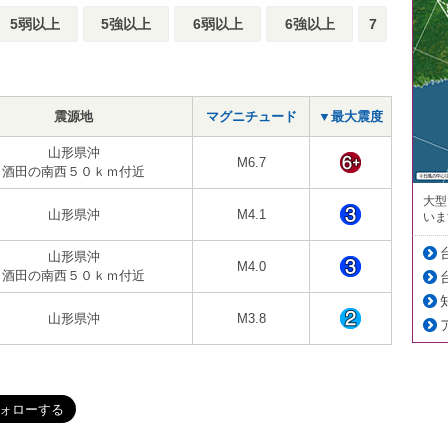
5弱以上
5強以上
6弱以上
6強以上
7
震源地
マグニチュード
▼最大震度
山形県沖
M6.7
酒田の南西５０ｋｍ付近
大型
山形県沖
M4.1
いま
山形県沖
M4.0
酒田の南西５０ｋｍ付近
山形県沖
M3.8