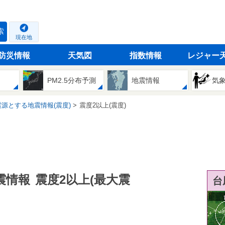
索
現在地
防災情報
天気図
指数情報
レジャー
PM2.5分布予測
地震情報
気
源とする地震情報(震度)
震度2以上(震度)
震情報
震度2以上(最大震
台