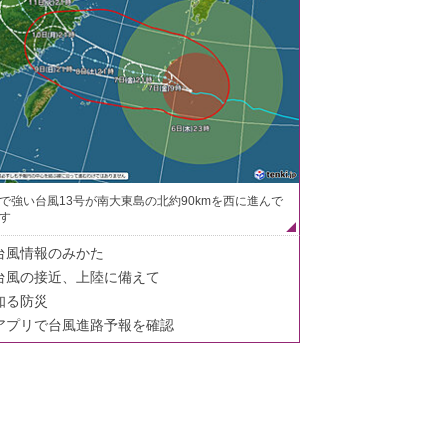
で強い台風13号が南大東島の北約90kmを西に進んで
す
台風情報のみかた
台風の接近、上陸に備えて
知る防災
アプリで台風進路予報を確認