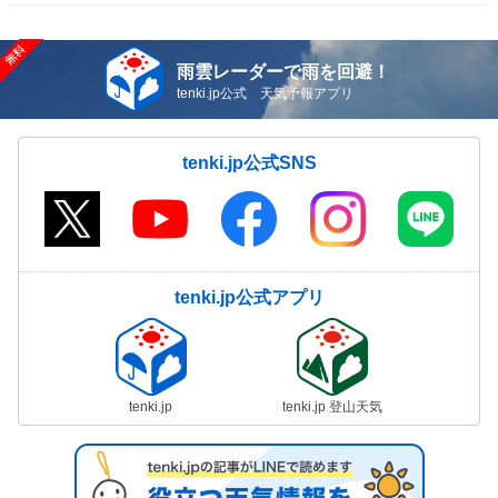
雨雲レーダーで雨を回避！
tenki.jp公式 天気予報アプリ
tenki.jp公式SNS
tenki.jp公式アプリ
tenki.jp
tenki.jp 登山天気