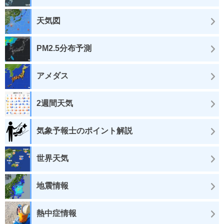
天気図
PM2.5分布予測
アメダス
2週間天気
気象予報士のポイント解説
世界天気
地震情報
熱中症情報