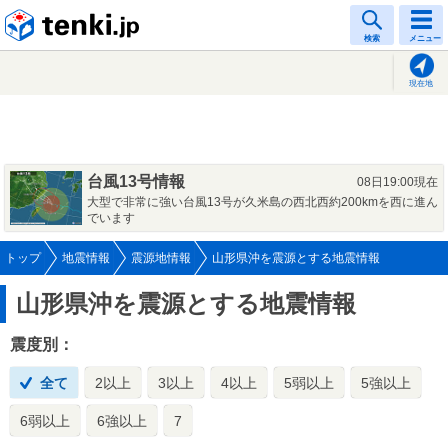
tenki.jp
検索
メニュー
現在地
台風13号情報
08日19:00現在
大型で非常に強い台風13号が久米島の西北西約200kmを西に進ん
でいます
トップ
地震情報
震源地情報
山形県沖を震源とする地震情報
山形県沖を震源とする地震情報
震度別：
全て
2以上
3以上
4以上
5弱以上
5強以上
6弱以上
6強以上
7