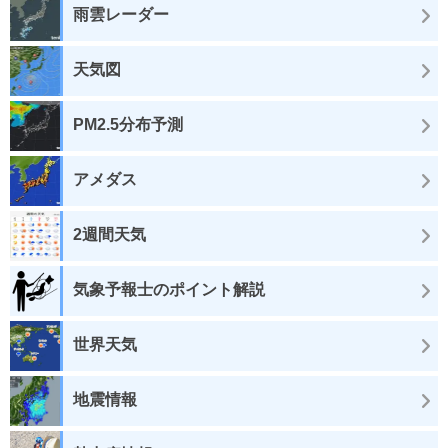
雨雲レーダー
天気図
PM2.5分布予測
アメダス
2週間天気
気象予報士のポイント解説
世界天気
地震情報