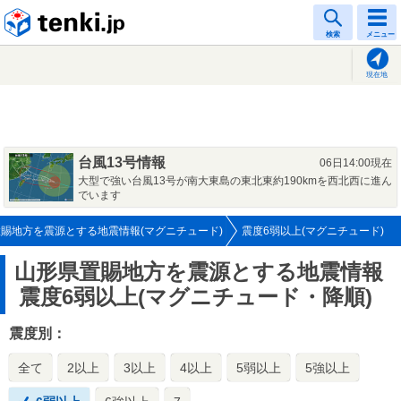
tenki.jp
検索
メニュー
現在地
台風13号情報
06日14:00現在
大型で強い台風13号が南大東島の東北東約190kmを西北西に進ん
でいます
賜地方を震源とする地震情報(マグニチュード)
震度6弱以上(マグニチュード)
山形県置賜地方を震源とする地震情報
震度6弱以上(マグニチュード・降順)
震度別：
全て
2以上
3以上
4以上
5弱以上
5強以上