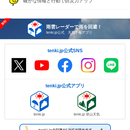
確かな情報と行動で防災力アップ
雨雲レーダーで雨を回避！
tenki.jp公式 天気予報アプリ
tenki.jp公式SNS
tenki.jp公式アプリ
tenki.jp
tenki.jp 登山天気