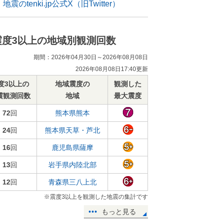
地震のtenki.jp公式X（旧Twitter）
震度3以上の地域別観測回数
期間：2026年04月30日～2026年08月08日
2026年08月08日17:40更新
度3以上の
地域震度の
観測した
震観測回数
地域
最大震度
72
回
熊本県熊本
24
回
熊本県天草・芦北
16
回
鹿児島県薩摩
13
回
岩手県内陸北部
12
回
青森県三八上北
※震度3以上を観測した地震の集計です
もっと見る