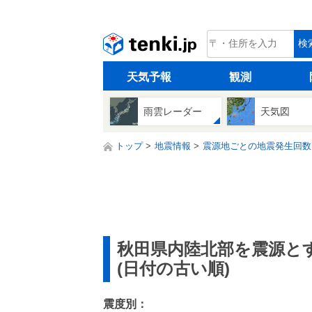
tenki.jp
検
天気予報
観測
雨雲レーダー
天気図
トップ
地震情報
震源地ごとの地震発生回数
秋田県内陸北部を震源と
(日付の古い順)
震度別：