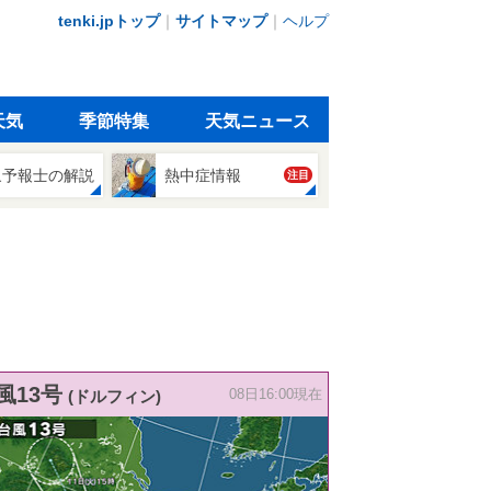
tenki.jpトップ
｜
サイトマップ
｜
ヘルプ
天気
季節特集
天気ニュース
象予報士の解説
熱中症情報
注目
風13号
(ドルフィン)
08日16:00現在