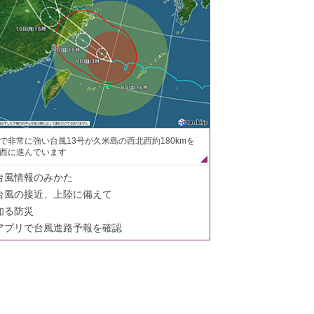
で非常に強い台風13号が久米島の西北西約180kmを
西に進んでいます
台風情報のみかた
台風の接近、上陸に備えて
知る防災
アプリで台風進路予報を確認