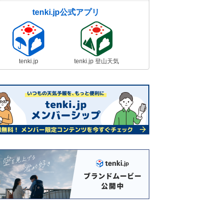
tenki.jp公式アプリ
tenki.jp
tenki.jp 登山天気