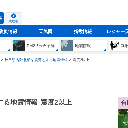
索
現在地
防災情報
天気図
指数情報
レジャー
PM2.5分布予測
地震情報
気
秋田県内陸北部を震源とする地震情報
震度2以上
する地震情報
震度2以上
台