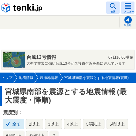
tenki.jp
検索
メニュー
現在地
台風13号情報
07日16:00現在
大型で非常に強い台風13号が名護市付近を西に進んでいます
トップ
地震情報
震源地情報
宮城県南部を震源とする地震情報(震度)
宮城県南部を震源とする地震情報
(最
大震度・降順)
震度別：
全て
2以上
3以上
4以上
5弱以上
5強以上
6弱以上
6強以上
7