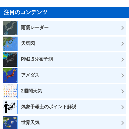
注目のコンテンツ
雨雲レーダー
天気図
PM2.5分布予測
アメダス
2週間天気
気象予報士のポイント解説
世界天気