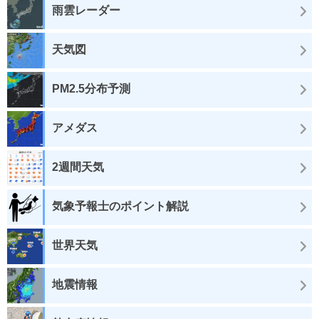
雨雲レーダー
天気図
PM2.5分布予測
アメダス
2週間天気
気象予報士のポイント解説
世界天気
地震情報