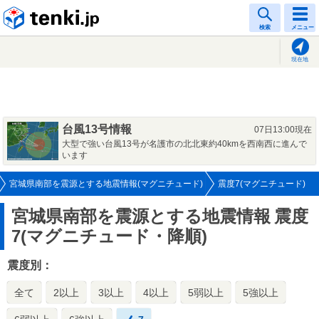
tenki.jp
検索
メニュー
現在地
台風13号情報
07日13:00現在
大型で強い台風13号が名護市の北北東約40kmを西南西に進んで
います
宮城県南部を震源とする地震情報(マグニチュード)
震度7(マグニチュード)
宮城県南部を震源とする地震情報
震度
7(マグニチュード・降順)
震度別：
全て
2以上
3以上
4以上
5弱以上
5強以上