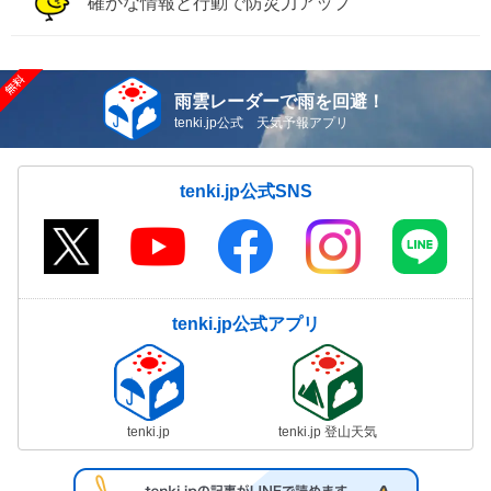
確かな情報と行動で防災力アップ
雨雲レーダーで雨を回避！
tenki.jp公式 天気予報アプリ
tenki.jp公式SNS
tenki.jp公式アプリ
tenki.jp
tenki.jp 登山天気