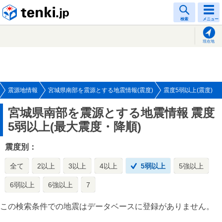
tenki.jp
検索
メニュー
現在地
震源地情報
宮城県南部を震源とする地震情報(震度)
震度5弱以上(震度)
宮城県南部を震源とする地震情報
震度
5弱以上(最大震度・降順)
震度別：
全て
2以上
3以上
4以上
5弱以上
5強以上
6弱以上
6強以上
7
この検索条件での地震はデータベースに登録がありません。