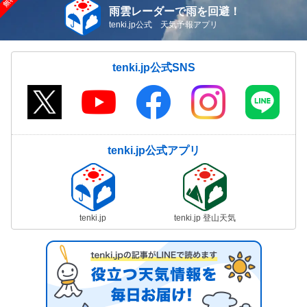
雨雲レーダーで雨を回避！
tenki.jp公式 天気予報アプリ
tenki.jp公式SNS
tenki.jp公式アプリ
tenki.jp
tenki.jp 登山天気