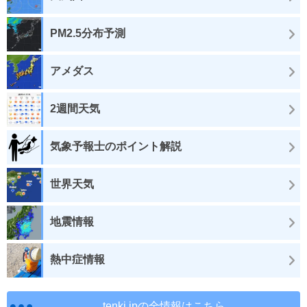
PM2.5分布予測
アメダス
2週間天気
気象予報士のポイント解説
世界天気
地震情報
熱中症情報
tenki.jpの全情報はこちら