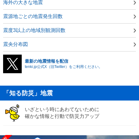
海外の大きな地震
震源地ごとの地震発生回数
震度3以上の地域別観測回数
震央分布図
最新の地震情報を配信
tenki.jp公式X（旧Twitter）をご利用ください。
「知る防災」地震
いざという時にあわてないために
確かな情報と行動で防災力アップ