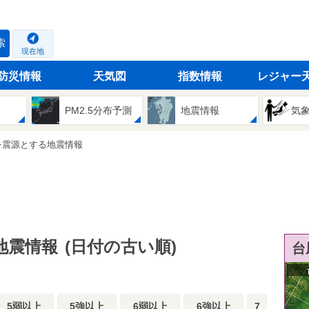
索
現在地
防災情報
天気図
指数情報
レジャー
PM2.5分布予測
地震情報
気
を震源とする地震情報
地震情報
(日付の古い順)
台
5弱以上
5強以上
6弱以上
6強以上
7