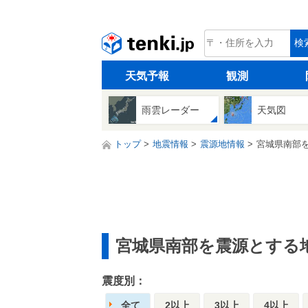
tenki.jp
検
天気予報
観測
雨雲レーダー
天気図
トップ
地震情報
震源地情報
宮城県南部
宮城県南部を震源とする
震度別：
全て
2以上
3以上
4以上