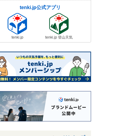
tenki.jp公式アプリ
tenki.jp
tenki.jp 登山天気