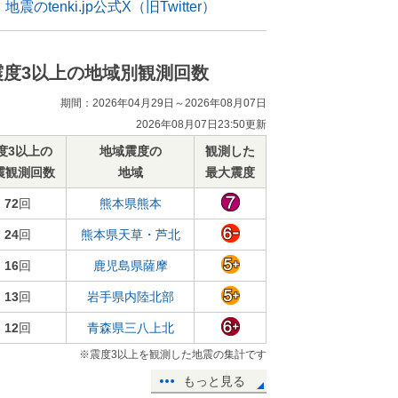
地震のtenki.jp公式X（旧Twitter）
震度3以上の地域別観測回数
期間：2026年04月29日～2026年08月07日
2026年08月07日23:50更新
度3以上の
地域震度の
観測した
震観測回数
地域
最大震度
72
回
熊本県熊本
24
回
熊本県天草・芦北
16
回
鹿児島県薩摩
13
回
岩手県内陸北部
12
回
青森県三八上北
※震度3以上を観測した地震の集計です
もっと見る