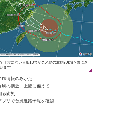
で非常に強い台風13号が久米島の北約90kmを西に進
います
台風情報のみかた
台風の接近、上陸に備えて
知る防災
アプリで台風進路予報を確認