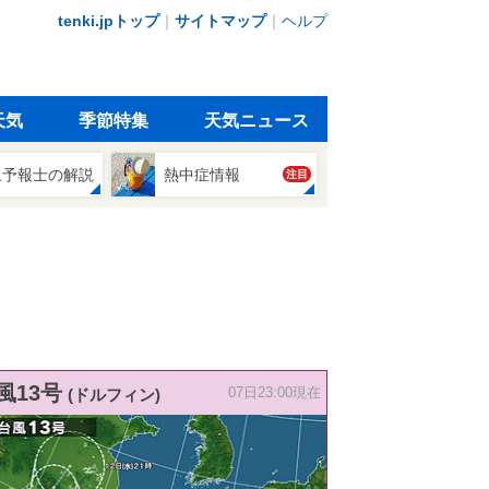
tenki.jpトップ
｜
サイトマップ
｜
ヘルプ
天気
季節特集
天気ニュース
象予報士の解説
熱中症情報
注目
風13号
(ドルフィン)
07日23:00現在