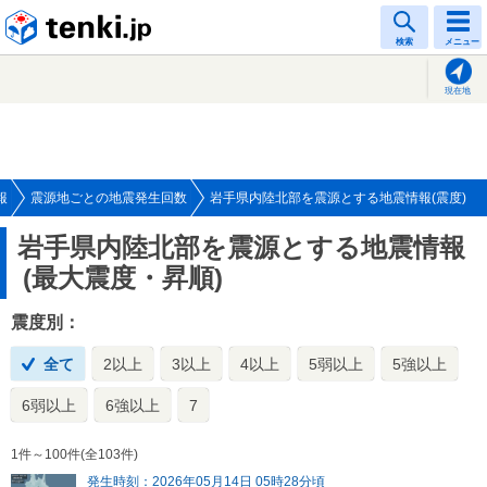
tenki.jp
検索
メニュー
現在地
報
震源地ごとの地震発生回数
岩手県内陸北部を震源とする地震情報(震度)
岩手県内陸北部を震源とする地震情報
(最大震度・昇順)
震度別：
全て
2以上
3以上
4以上
5弱以上
5強以上
6弱以上
6強以上
7
1件～100件(全103件)
発生時刻：2026年05月14日 05時28分頃