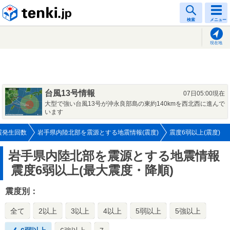
tenki.jp
検索
メニュー
現在地
台風13号情報
07日05:00現在
大型で強い台風13号が沖永良部島の東約140kmを西北西に進んで
います
震発生回数
岩手県内陸北部を震源とする地震情報(震度)
震度6弱以上(震度)
岩手県内陸北部を震源とする地震情報
震度6弱以上(最大震度・降順)
震度別：
全て
2以上
3以上
4以上
5弱以上
5強以上