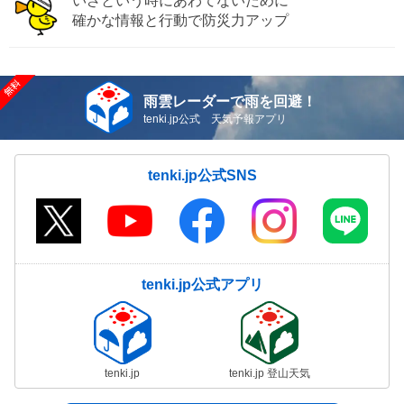
いざという時にあわてないために
確かな情報と行動で防災力アップ
雨雲レーダーで雨を回避！
tenki.jp公式 天気予報アプリ
tenki.jp公式SNS
tenki.jp公式アプリ
tenki.jp
tenki.jp 登山天気