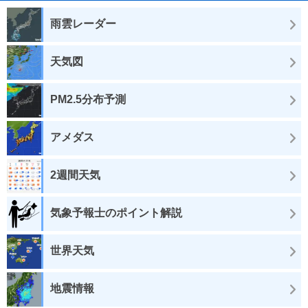
雨雲レーダー
天気図
PM2.5分布予測
アメダス
2週間天気
気象予報士のポイント解説
世界天気
地震情報