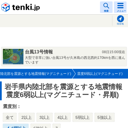
tenki.jp
検索
メニュー
現在地
台風13号情報
08日15:00現在
大型で非常に強い台風13号が久米島の西北西約170kmを西に進ん
でいます
陸北部を震源とする地震情報(マグニチュード)
震度6弱以上(マグニチュード)
岩手県内陸北部を震源とする地震情報
震度6弱以上(マグニチュード・昇順)
震度別：
全て
2以上
3以上
4以上
5弱以上
5強以上