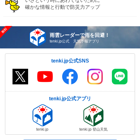
いざという時にあわてないために
確かな情報と行動で防災力アップ
雨雲レーダーで雨を回避！
tenki.jp公式 天気予報アプリ
tenki.jp公式SNS
tenki.jp公式アプリ
tenki.jp
tenki.jp 登山天気