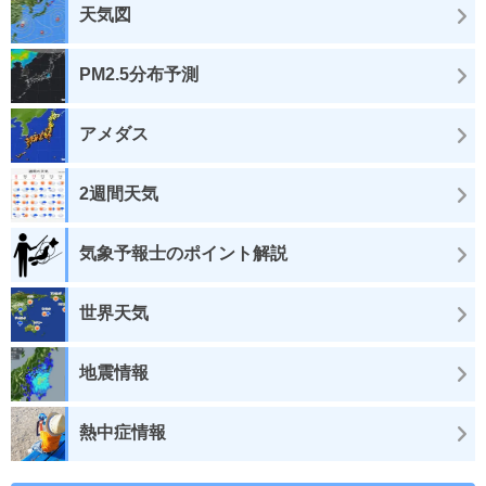
天気図
PM2.5分布予測
アメダス
2週間天気
気象予報士のポイント解説
世界天気
地震情報
熱中症情報