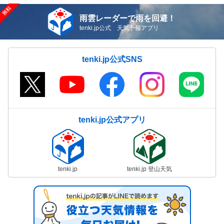
雨雲レーダーで雨を回避！
tenki.jp公式 天気予報アプリ
tenki.jp公式SNS
tenki.jp公式アプリ
tenki.jp
tenki.jp 登山天気