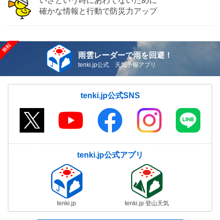
いざという時にあわてないために
確かな情報と行動で防災力アップ
雨雲レーダーで雨を回避！
tenki.jp公式 天気予報アプリ
tenki.jp公式SNS
tenki.jp公式アプリ
tenki.jp
tenki.jp 登山天気