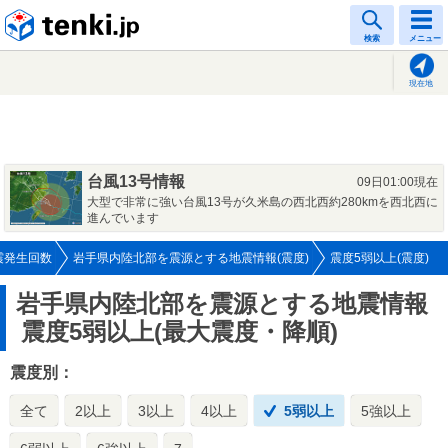
tenki.jp
検索
メニュー
現在地
台風13号情報
09日01:00現在
大型で非常に強い台風13号が久米島の西北西約280kmを西北西に
進んでいます
震発生回数
岩手県内陸北部を震源とする地震情報(震度)
震度5弱以上(震度)
岩手県内陸北部を震源とする地震情報
震度5弱以上(最大震度・降順)
震度別：
全て
2以上
3以上
4以上
5弱以上
5強以上