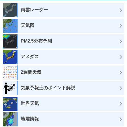
雨雲レーダー
天気図
PM2.5分布予測
アメダス
2週間天気
気象予報士のポイント解説
世界天気
地震情報