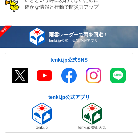
いざという時にあわてないために
確かな情報と行動で防災力アップ
雨雲レーダーで雨を回避！
tenki.jp公式 天気予報アプリ
tenki.jp公式SNS
tenki.jp公式アプリ
tenki.jp
tenki.jp 登山天気