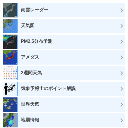
雨雲レーダー
天気図
PM2.5分布予測
アメダス
2週間天気
気象予報士のポイント解説
世界天気
地震情報