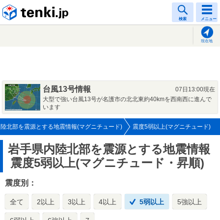
tenki.jp
検索
メニュー
現在地
台風13号情報
07日13:00現在
大型で強い台風13号が名護市の北北東約40kmを西南西に進んで
います
陸北部を震源とする地震情報(マグニチュード)
震度5弱以上(マグニチュード)
岩手県内陸北部を震源とする地震情報
震度5弱以上(マグニチュード・昇順)
震度別：
全て
2以上
3以上
4以上
5弱以上
5強以上