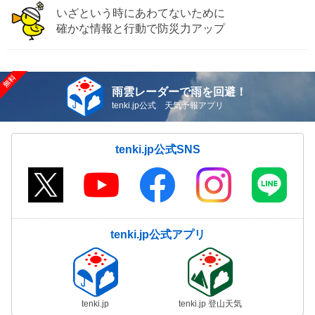
いざという時にあわてないために
確かな情報と行動で防災力アップ
雨雲レーダーで雨を回避！
tenki.jp公式 天気予報アプリ
tenki.jp公式SNS
tenki.jp公式アプリ
tenki.jp
tenki.jp 登山天気