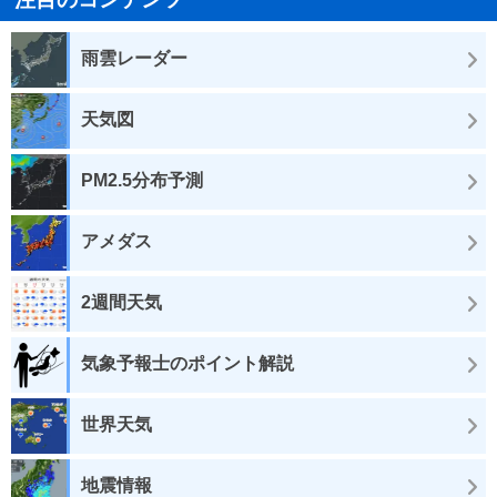
雨雲レーダー
天気図
PM2.5分布予測
アメダス
2週間天気
気象予報士のポイント解説
世界天気
地震情報