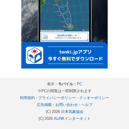
表示：
モバイル
｜
PC
※PCの閲覧は一部制限されます
利用規約
-
プライバシーポリシー
-
クッキーポリシー
広告掲載
-
お問い合わせ
-
ヘルプ
(C) 2026
日本気象協会
(C) 2026
ALiNKインターネット