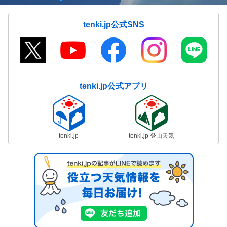
tenki.jp公式SNS
tenki.jp公式アプリ
tenki.jp
tenki.jp 登山天気