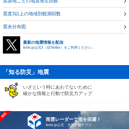
震源地ごとの地震発生回数
震度3以上の地域別観測回数
震央分布図
最新の地震情報を配信
tenki.jp公式X（旧Twitter）をご利用ください。
「知る防災」地震
いざという時にあわてないために
確かな情報と行動で防災力アップ
雨雲レーダーで雨を回避！
tenki.jp公式 天気予報アプリ