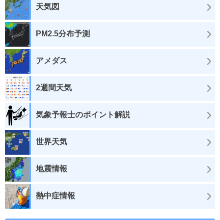
天気図
PM2.5分布予測
アメダス
2週間天気
気象予報士のポイント解説
世界天気
地震情報
熱中症情報