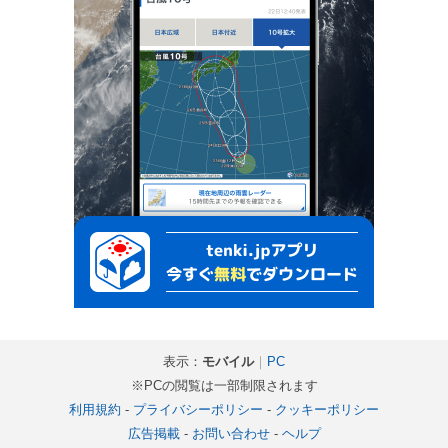
表示：
モバイル
｜
PC
※PCの閲覧は一部制限されます
利用規約
-
プライバシーポリシー
-
クッキーポリシー
広告掲載
-
お問い合わせ
-
ヘルプ