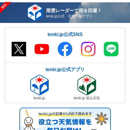
雨雲レーダーで雨を回避！
tenki.jp公式 天気予報アプリ
tenki.jp公式SNS
tenki.jp公式アプリ
tenki.jp
tenki.jp 登山天気