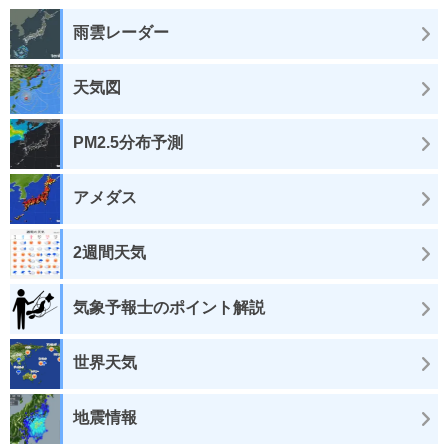
雨雲レーダー
天気図
PM2.5分布予測
アメダス
2週間天気
気象予報士のポイント解説
世界天気
地震情報