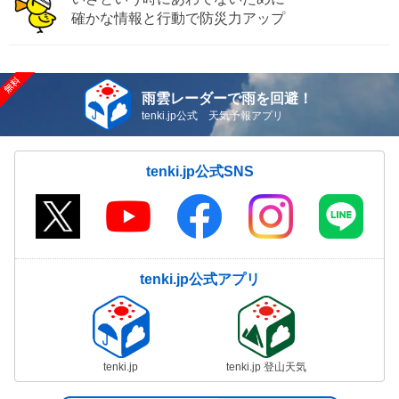
確かな情報と行動で防災力アップ
雨雲レーダーで雨を回避！
tenki.jp公式 天気予報アプリ
tenki.jp公式SNS
tenki.jp公式アプリ
tenki.jp
tenki.jp 登山天気