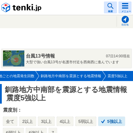
tenki.jp
検索
メニュー
現在地
台風13号情報
07日14:00現在
大型で強い台風13号が名護市付近を西南西に進んでいます
地ごとの地震発生回数
釧路地方中南部を震源とする地震情報
震度5強以上
釧路地方中南部を震源とする地震情報
震度5強以上
震度別：
全て
2以上
3以上
4以上
5弱以上
5強以上
6弱以上
6強以上
7