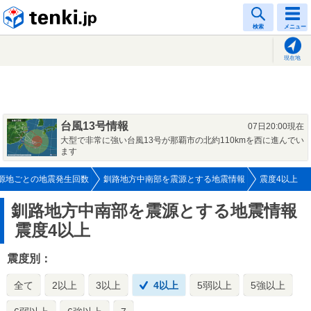
tenki.jp
検索
メニュー
現在地
台風13号情報
07日20:00現在
大型で非常に強い台風13号が那覇市の北約110kmを西に進んでい
ます
源地ごとの地震発生回数
釧路地方中南部を震源とする地震情報
震度4以上
釧路地方中南部を震源とする地震情報
震度4以上
震度別：
全て
2以上
3以上
4以上
5弱以上
5強以上