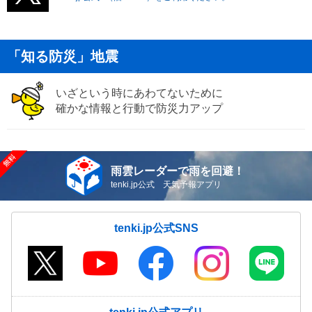
「知る防災」地震
いざという時にあわてないために
確かな情報と行動で防災力アップ
雨雲レーダーで雨を回避！
tenki.jp公式 天気予報アプリ
tenki.jp公式SNS