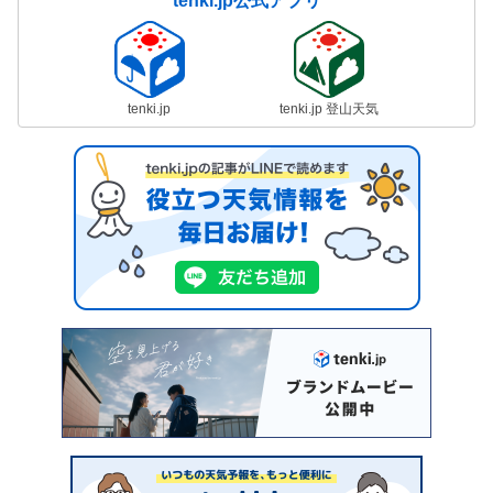
tenki.jp公式アプリ
tenki.jp
tenki.jp 登山天気