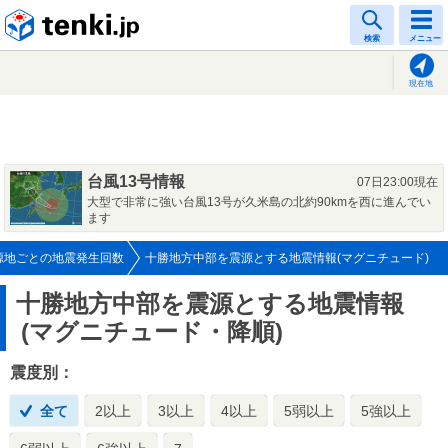
tenki.jp
検索
メニュー
現在地
台風13号情報
07日23:00現在
大型で非常に強い台風13号が久米島の北約90kmを西に進んでい
ます
源地ごとの地震発生回数
十勝地方中部を震源とする地震情報(マグニチュード)
十勝地方中部を震源とする地震情報
(マグニチュード・降順)
震度別：
全て
2以上
3以上
4以上
5弱以上
5強以上