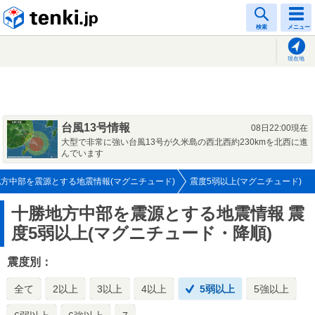
tenki.jp
検索
メニュー
現在地
台風13号情報
08日22:00現在
大型で非常に強い台風13号が久米島の西北西約230kmを北西に進
んでいます
方中部を震源とする地震情報(マグニチュード)
震度5弱以上(マグニチュード)
十勝地方中部を震源とする地震情報
震
度5弱以上(マグニチュード・降順)
震度別：
全て
2以上
3以上
4以上
5弱以上
5強以上