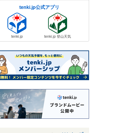
tenki.jp公式アプリ
tenki.jp
tenki.jp 登山天気