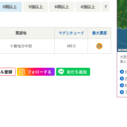
5弱以上
5強以上
6弱以上
6強以上
7
震源地
マグニチュード
最大震度
十勝地方中部
M6.5
大型
進ん