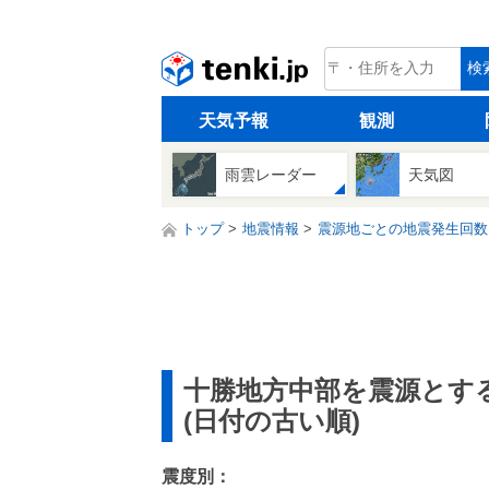
tenki.jp
検
天気予報
観測
雨雲レーダー
天気図
トップ
地震情報
震源地ごとの地震発生回数
十勝地方中部を震源とす
(日付の古い順)
震度別：