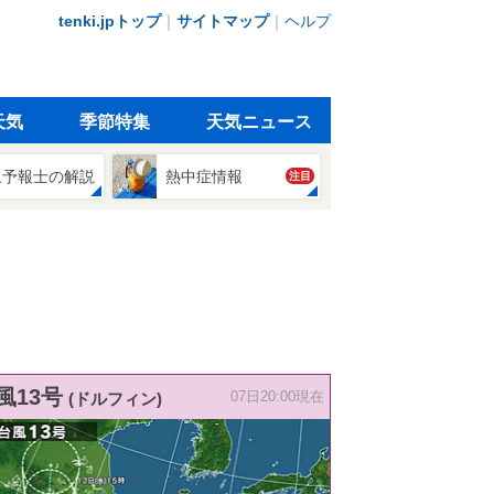
tenki.jpトップ
｜
サイトマップ
｜
ヘルプ
天気
季節特集
天気ニュース
象予報士の解説
熱中症情報
注目
風13号
(ドルフィン)
07日20:00現在