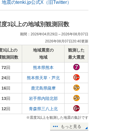
地震のtenki.jp公式X（旧Twitter）
震度3以上の地域別観測回数
期間：2026年04月29日～2026年08月07日
2026年08月07日20:40更新
度3以上の
地域震度の
観測した
震観測回数
地域
最大震度
72
回
熊本県熊本
24
回
熊本県天草・芦北
16
回
鹿児島県薩摩
13
回
岩手県内陸北部
12
回
青森県三八上北
※震度3以上を観測した地震の集計です
もっと見る