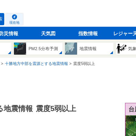
索
現在地
防災情報
天気図
指数情報
レジャー
PM2.5分布予測
地震情報
気
十勝地方中部を震源とする地震情報
震度5弱以上
る地震情報
震度5弱以上
台