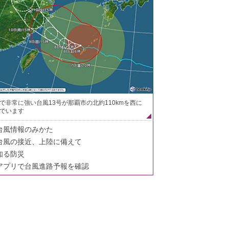
で非常に強い台風13号が那覇市の北約110kmを西に
でいます
台風情報のみかた
台風の接近、上陸に備えて
知る防災
アプリで台風進路予報を確認