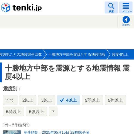
tenki.jp
検索
メニュー
現在地
震源地ごとの地震発生回数
十勝地方中部を震源とする地震情報
震度4以上
十勝地方中部を震源とする地震情報
震
度4以上
震度別：
全て
2以上
3以上
4以上
5弱以上
5強以上
6弱以上
6強以上
7
1件～5件(全5件)
発生時刻：2025年05月15日 22時06分頃