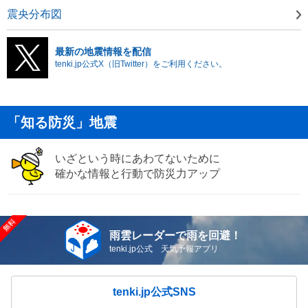
震央分布図
最新の地震情報を配信
tenki.jp公式X（旧Twitter）をご利用ください。
「知る防災」地震
いざという時にあわてないために
確かな情報と行動で防災力アップ
雨雲レーダーで雨を回避！
tenki.jp公式 天気予報アプリ
tenki.jp公式SNS