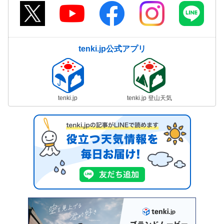
tenki.jp公式アプリ
tenki.jp
tenki.jp 登山天気