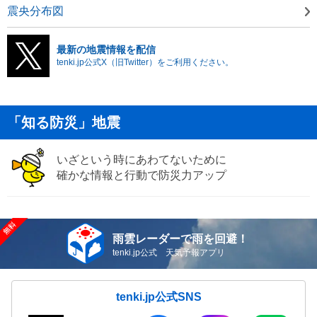
震央分布図
最新の地震情報を配信
tenki.jp公式X（旧Twitter）をご利用ください。
「知る防災」地震
いざという時にあわてないために
確かな情報と行動で防災力アップ
雨雲レーダーで雨を回避！
tenki.jp公式 天気予報アプリ
tenki.jp公式SNS