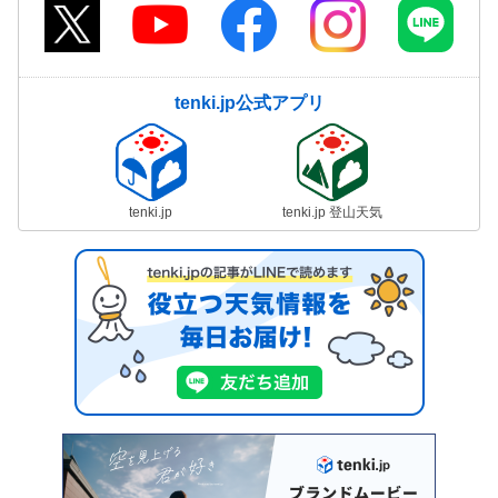
tenki.jp公式アプリ
tenki.jp
tenki.jp 登山天気