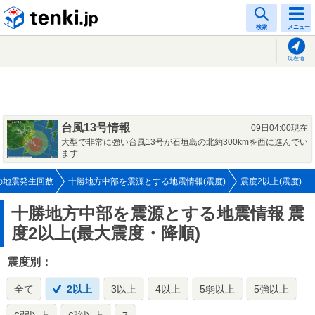
tenki.jp
検索
メニュー
現在地
台風13号情報
09日04:00現在
大型で非常に強い台風13号が石垣島の北約300kmを西に進んでい
ます
の地震発生回数
十勝地方中部を震源とする地震情報(震度)
震度2以上(震度)
十勝地方中部を震源とする地震情報
震
度2以上(最大震度・降順)
震度別：
全て
2以上
3以上
4以上
5弱以上
5強以上