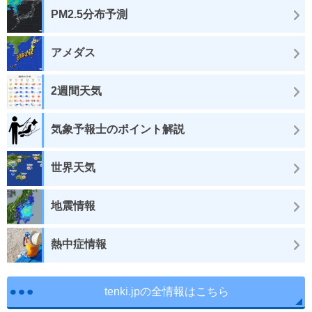
PM2.5分布予測
アメダス
2週間天気
気象予報士のポイント解説
世界天気
地震情報
熱中症情報
tenki.jpの全情報はこちら