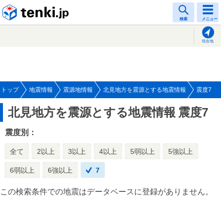
tenki.jp
検索
メニュー
現在地
トップ
地震情報
震源地情報
北見地方を震源とする地震情報
震度7
北見地方を震源とする地震情報
震度7
震度別：
全て
2以上
3以上
4以上
5弱以上
5強以上
6弱以上
6強以上
7
この検索条件での地震はデータベースに登録がありません。