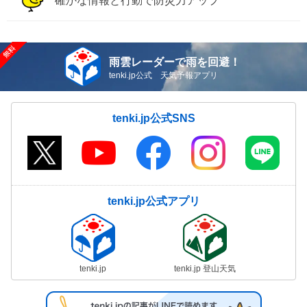
確かな情報と行動で防災力アップ
雨雲レーダーで雨を回避！
tenki.jp公式 天気予報アプリ
tenki.jp公式SNS
tenki.jp公式アプリ
tenki.jp
tenki.jp 登山天気