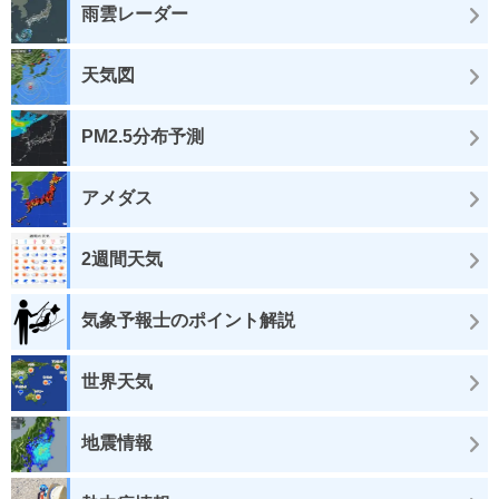
雨雲レーダー
天気図
PM2.5分布予測
アメダス
2週間天気
気象予報士のポイント解説
世界天気
地震情報