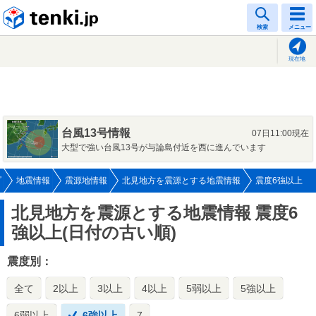
tenki.jp
検索
メニュー
現在地
台風13号情報
07日11:00現在
大型で強い台風13号が与論島付近を西に進んでいます
プ
地震情報
震源地情報
北見地方を震源とする地震情報
震度6強以上
北見地方を震源とする地震情報
震度6
強以上(日付の古い順)
震度別：
全て
2以上
3以上
4以上
5弱以上
5強以上
6弱以上
6強以上
7